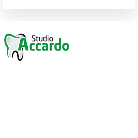
Via Vittorio Emanuele, 179
91028 Partanna (TP)
Azienda
Team
Sedi
Trattamenti