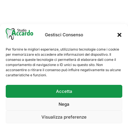
Azienda
Team
Sedi
Gestisci Consenso
Trattamenti
Contatti
Per fornire le migliori esperienze, utilizziamo tecnologie come i cookie
per memorizzare e/o accedere alle informazioni del dispositivo. Il
Gestione Visite Programmate
consenso a queste tecnologie ci permetterà di elaborare dati come il
comportamento di navigazione o ID unici su questo sito. Non
acconsentire o ritirare il consenso può influire negativamente su alcune
Accesso Cliente
caratteristiche e funzioni.
Accesso Amministrazione
Accetta
Cerca
Nega
Visualizza preferenze
Copyright © 2025 Studio Accardo