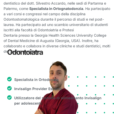
dentistico del dott. Silvestro Accardo, nelle sedi di Partanna e
Palermo,
come
Specialista in Ortognatodonzia
. Ha partecipato
a vari corsi e congressi nel campo della disciplina
Odontostomatologica durante il percorso di studi e nel post-
laurea. Ha partecipato ad uno scambio universitario di studenti
iscritti alla facoltà di Odontoiatria e Protesi
Dentaria presso la Georgia Health Sciences University College
of Dental Medicine di Augusta (Georgia, USA). Inoltre, ha
collaborato e collabora in diverse cliniche e studi dentistici, molti
Odontoiatra
dei quali al nord Italia.
Specialista in Ortodonzia
Invisalign Provider Esperto
Utilizzatore del sistema di allineamento Invisalign
per adolescenti