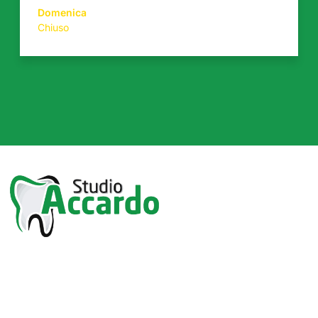
Domenica
Chiuso
Via Vittorio Emanuele, 179
91028 Partanna (TP)