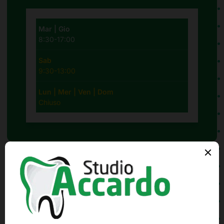
Mar | Gio
8:30-17:00
Sab
9:30-13:00
Lun | Mer | Ven | Dom
Chiuso
Prenota un appuntamento