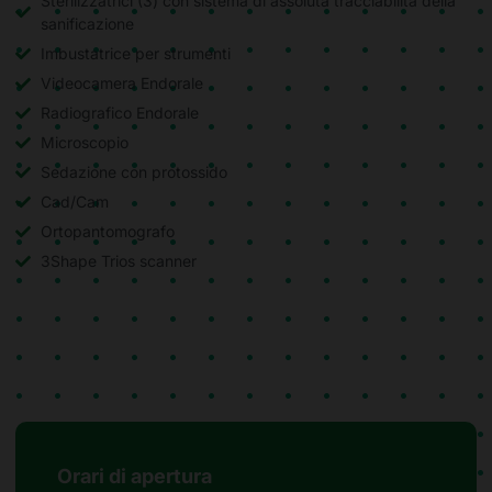
Sterilizzatrici (3) con sistema di assoluta tracciabilità della
sanificazione
Imbustatrice per strumenti
Videocamera Endorale
Radiografico Endorale
Microscopio
Sedazione con protossido
Cad/Cam
Ortopantomografo
3Shape Trios scanner
Orari di apertura