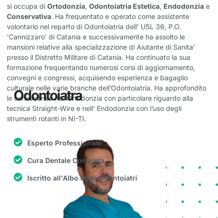
si occupa di
Ortodonzia
,
Odontoiatria Estetica
,
Endodonzia
e
Conservativa
. Ha frequentato e operato come assistente
volontario nel reparto di Odontoiatria dell’ USL 36, P.O.
‘Cannizzaro’ di Catania e successivamente ha assolto le
mansioni relative alla specializzazione di Aiutante di Sanita’
presso il Distretto Militare di Catania. Ha continuato la sua
formazione frequentando numerosi corsi di aggiornamento,
convegni e congressi, acquisendo esperienza e bagaglio
culturale nelle varie branche dell’Odontoiatria. Ha approfondito
Odontoiatra
le conoscenze nell’Ortodonzia con particolare riguardo alla
tecnica Straight-Wire e nell’ Endodonzia con l’uso degli
strumenti rotanti in NI-TI.
Esperto Professionale
Cura Dentale Completa
Iscritto all'Albo degli Odontoiatri