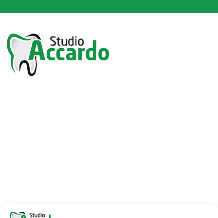
Via Vittorio Emanuele, 179
91028 Partanna (TP)
Azienda
Team
Sedi
Trattamenti
Contatti